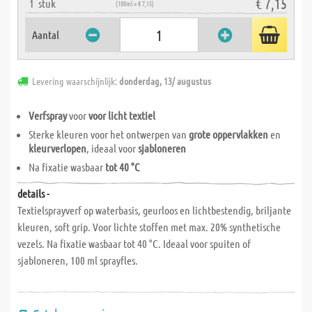
€ 7,15
1
stuk
(100ml = € 7,15)
Aantal
Levering waarschijnlijk:
donderdag, 13/ augustus
Verfspray
voor
voor licht textiel
Sterke kleuren voor het ontwerpen van
grote oppervlakken
en
kleurverlopen
, ideaal voor
sjabloneren
Na fixatie wasbaar
tot 40 °C
details -
Textielsprayverf op waterbasis, geurloos en lichtbestendig, briljante
kleuren, soft grip. Voor lichte stoffen met max. 20% synthetische
vezels. Na fixatie wasbaar tot 40 °C. Ideaal voor spuiten of
sjabloneren, 100 ml sprayfles.