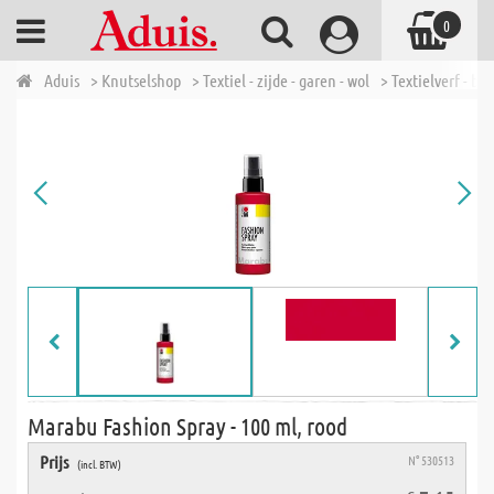
0
Aduis
> Knutselshop
> Textiel - zijde - garen - wol
> Textielverf - bat
Marabu Fashion Spray - 100 ml, rood
Prijs
N° 530513
(incl. BTW)