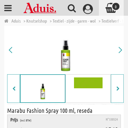
0
Aduis
> Knutselshop
> Textiel - zijde - garen - wol
> Textielverf - bat
Marabu Fashion Spray 100 ml, reseda
Prijs
N° 530524
(incl. BTW)