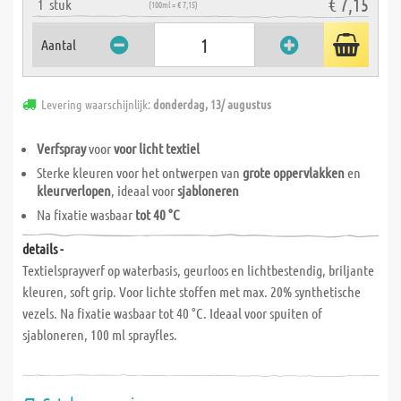
€ 7,15
1
stuk
(100ml = € 7,15)
Aantal
Levering waarschijnlijk:
donderdag, 13/ augustus
Verfspray
voor
voor licht textiel
Sterke kleuren voor het ontwerpen van
grote oppervlakken
en
kleurverlopen
, ideaal voor
sjabloneren
Na fixatie wasbaar
tot 40 °C
details -
Textielsprayverf op waterbasis, geurloos en lichtbestendig, briljante
kleuren, soft grip. Voor lichte stoffen met max. 20% synthetische
vezels. Na fixatie wasbaar tot 40 °C. Ideaal voor spuiten of
sjabloneren, 100 ml sprayfles.