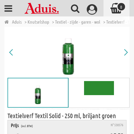
0
Aduis
> Knutselshop
> Textiel - zijde - garen - wol
> Textielverf - bat
Textielverf Textil Solid - 250 ml, briljant groen
Prijs
N° 530576
(incl. BTW)