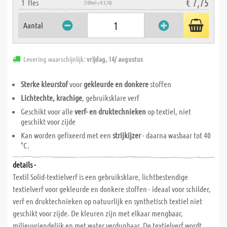
€ 7,75
1
fles
(100ml = € 3,10)
Aantal
Levering waarschijnlijk:
vrijdag, 14/ augustus
Sterke kleurstof
voor
gekleurde en donkere
stoffen
Lichtechte, krachige
, gebruiksklare verf
Geschikt voor alle
verf- en druktechnieken
op textiel, niet
geschikt voor zijde
Kan worden gefixeerd met een
strijkijzer
- daarna wasbaar tot 40
°C.
details -
Textil Solid-textielverf is een gebruiksklare, lichtbestendige
textielverf voor gekleurde en donkere stoffen - ideaal voor schilder,
verf en druktechnieken op natuurlijk en synthetisch textiel niet
geschikt voor zijde. De kleuren zijn met elkaar mengbaar,
milieuvriendelijk en met water verdunbaar. De textielverf wordt