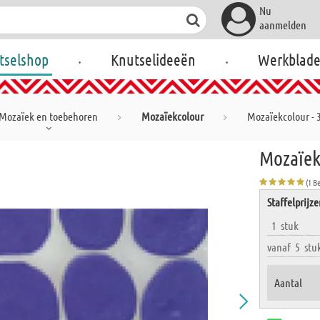
Nu
aanmelden
.
.
tselshop
Knutselideeën
Werkblad
Mozaïek en toebehoren
Mozaïekcolour
Mozaïekcolour - 3
Mozaïekc
(1 B
Staffelprijz
1
stuk
vanaf
5
stu
Aantal