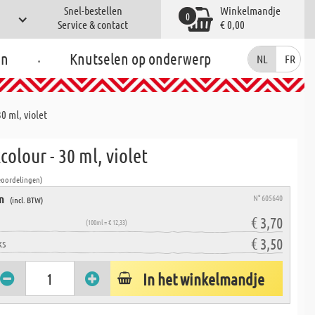
Snel-bestellen
Winkelmandje
0
Service & contact
€ 0,00
.
en
Knutselen op onderwerp
NL
FR
0 ml, violet
olour - 30 ml, violet
eoordelingen)
en
N° 605640
(incl. BTW)
€ 3,70
(100ml = € 12,33)
€ 3,50
ks
In het winkelmandje