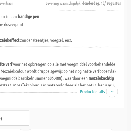
everbaar
Levering waarschijnlijk:
donderdag, 13/ augustus
our in een
handige pen
ne doseerpunt
zaïekeffect
zonder steentjes, voegsel, enz.
te verf
voor het opbrengen op alle met voegmiddel voorbehandelde
 Mozaïekcolour wordt druppelsgewijs op het nog natte verfoppervlak
voegmiddel: artikelnummer 605.488), waardoor een
mozaïekachtig
tstaat. Mozaïekcolour is in wateroplosbaar als het nat is, het is vrij
Productdetails
e stoffen en droogt binnen 6-8 uur.
jzing
: Het
voegmiddel
wordt met een spatel in een dikte van ca. 1-2
wenste voorwerp
nog natte oppervlak
aangebracht. Vervolgens worden
een kleine afstand in het nog natte oppervlak gedruppeld. Geschikte
F)
ijn niet sterk absorberend en horizontaal (karton, glas, stenen,