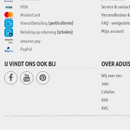
VISA
Service & contac
MasterCard
Verzendkosten &
Vooruitbetaling (
particulieren)
FAQ - veelgestel
Mijn account
Betaling op rekening
(scholen)
amazon pay
PayPal
U VINDT ONS OOK BIJ
OVER ADUI
Wij over ons
Jobs
Colofon
AVV
AVG