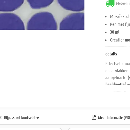
Meteen l
Mozaïekcol
Pen met fij
30 ml
Creatief
mo
details -
Effectvolle
mat
oppervlakken.
aangebracht (
beeldmotief
on
van schadelijk
Gebruiksaanwi
mm op het ge
de kleuren op 
Bijpassend knutselidee
Meer informatie (PD
oppervlakken z
plastic, enz.).