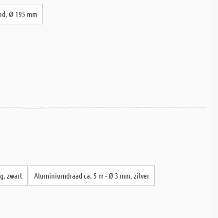
ond, Ø 195 mm
g, zwart
Aluminiumdraad ca. 5 m - Ø 3 mm, zilver