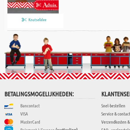
Knutselidee
BETALINGSMOGELIJKHEDEN:
KLANTENSE
Bancontact
Snel-bestellen
VISA
Service & contac
MasterCard
Verzendkosten &
Paiement à l'avance
(particuliers)
FAQ - veelgestel