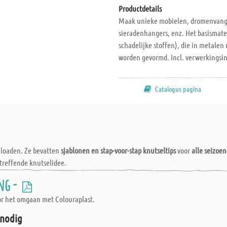
Productdetails
Maak unieke mobielen, dromenvangers
sieradenhangers, enz. Het basismater
schadelijke stoffen), die in metale
worden gevormd. Incl. verwerkingsins
Catalogus pagina
wnloaden. Ze bevatten
sjablonen en stap-voor-stap knutseltips
voor
alle seizoe
treffende knutselidee.
ng -
oor het omgaan met Colouraplast.
 nodig