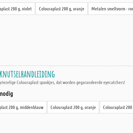
plast 200 g, violet
Colouraplast 200 g, oranje
Metalen smeltvorm - r
- knutselhandleiding
griezelige Colouraplast spookjes, dat worden gegarandeerde eyecatchers!
 nodig
plast 200 g, middenblauw
Colouraplast 200 g, oranje
Colouraplast 200 