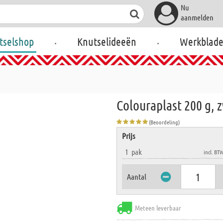
Nu
aanmelden
.
.
tselshop
Knutselideeën
Werkblad
Colouraplast 200 g, 
(Beoordeling)
Prijs
1
pak
incl. BT
Aantal
Meteen leverbaar