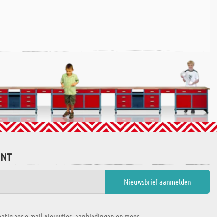
ENT
atig per e-mail nieuwtjes, aanbiedingen en meer