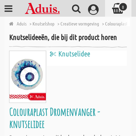
0
Aduis
> Knutselshop
> Creatieve vormgeving
> Colouraplast
> 
Knutselideeën, die bij dit product horen
Knutselidee
Colouraplast Dromenvanger -
knutselidee