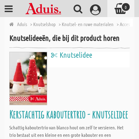
0
Aduis
> Knutselshop
> Knutsel- en ruwe materialen
> Accessoire
Knutselideeën, die bij dit product horen
Knutselidee
Kerstachtig kaboutertrio - knutselidee
Schattig kaboutertrio van blanco hout om zelf te versieren. Het
trio bestaat uit een kleine en een grote kabouter en een