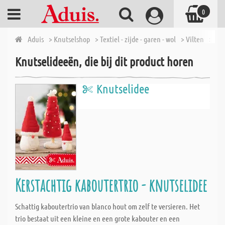
0
Aduis
> Knutselshop
> Textiel - zijde - garen - wol
> Vilten
> Spr
Knutselideeën, die bij dit product horen
Knutselidee
Kerstachtig kaboutertrio - knutselidee
Schattig kaboutertrio van blanco hout om zelf te versieren. Het
trio bestaat uit een kleine en een grote kabouter en een