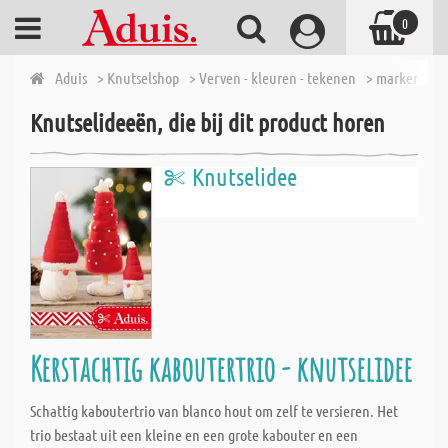
0
Aduis
> Knutselshop
> Verven - kleuren - tekenen
> markers
> 
Knutselideeën, die bij dit product horen
Knutselidee
Kerstachtig kaboutertrio - knutselidee
Schattig kaboutertrio van blanco hout om zelf te versieren. Het
trio bestaat uit een kleine en een grote kabouter en een