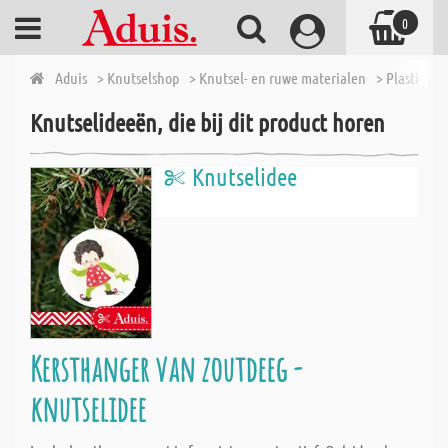
0
Aduis
> Knutselshop
> Knutsel- en ruwe materialen
> Plastic vo
Knutselideeën, die bij dit product horen
Knutselidee
Kersthanger van zoutdeeg -
knutselidee