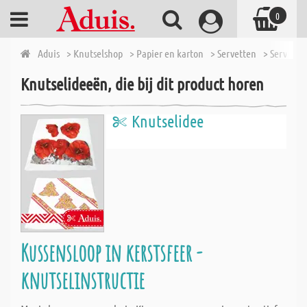
0
Aduis
> Knutselshop
> Papier en karton
> Servetten
> Servette
Knutselideeën, die bij dit product horen
Knutselidee
Kussensloop in kerstsfeer -
knutselinstructie