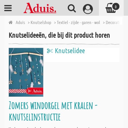
0
Aduis
> Knutselshop
> Textiel - zijde - garen - wol
> Decoratieve 
Knutselideeën, die bij dit product horen
Knutselidee
Zomers windorgel met kralen -
knutselinstructie