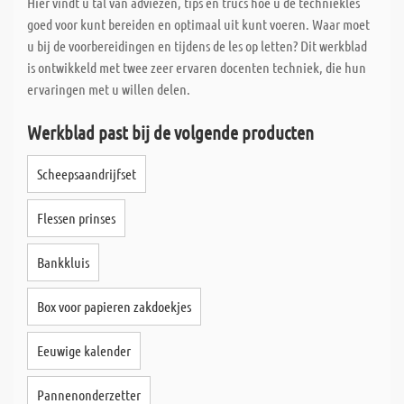
Hier vindt u tal van adviezen, tips en trucs hoe u de techniekles
Wat ons onderscheidt, is de snelle levering van uw op maat
goed voor kunt bereiden en optimaal uit kunt voeren. Waar moet
gemaakte planken/platen; Dankzij speciale
u bij de voorbereidingen en tijdens de les op letten? Dit werkblad
computerondersteuning zagen we ongeveer 80% van alle speciale
is ontwikkeld met twee zeer ervaren docenten techniek, die hun
bestellingen dezelfde dag en alles zonder extra kosten. Nieuw is
ervaringen met u willen delen.
de nette en uitgebreide etikettering van uw op maat gemaakte
Werkblad past bij de volgende producten
bestellingen. Elk maatwerk wordt afzonderlijk gelabeld, zodat
deze op elk moment van de dag toe kunt grijpen op uw maatwerp,
Scheepsaandrijfset
zonder dat u eerst het maatwerk na hoeft te meten.
Flessen prinses
Bankkluis
Box voor papieren zakdoekjes
Eeuwige kalender
Pannenonderzetter