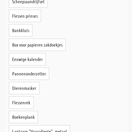
Scheepsaandrijfset
Flessen prinses
Bankkluis
Box voor papieren zakdoekjes
Eeuwige kalender
Pannenonderzetter
Dierenmasker
Flessenrek
Boekenplank
Lantaarn "Vuurvliegje", metaal