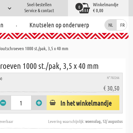
Snel-bestellen
Winkelmandje
0
Service & contact
€ 0,00
.
en
Knutselen op onderwerp
NL
FR
outschroeven 1000 st./pak, 3,5 x 40 mm
roeven 1000 st./pak, 3,5 x 40 mm
N° 702266
W)
€ 30,50
In het winkelmandje
everbaar
Levering waarschijnlijk:
woensdag, 12/ augustus