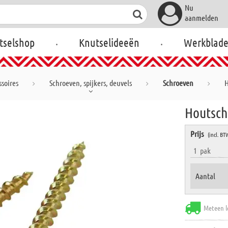
Nu
aanmelden
.
.
tselshop
Knutselideeën
Werkblad
soires
Schroeven, spijkers, deuvels
Schroeven
H
Houtsch
Prijs
(incl. BT
1
pak
Aantal
Meteen l