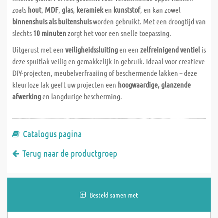
zoals
hout
,
MDF
,
glas
,
keramiek
en
kunststof
, en kan zowel
binnenshuis als buitenshuis
worden gebruikt. Met een droogtijd van
slechts
10 minuten
zorgt het voor een snelle toepassing.
Uitgerust met een
veiligheidssluiting
en een
zelfreinigend ventiel
is
deze spuitlak veilig en gemakkelijk in gebruik. Ideaal voor creatieve
DIY-projecten, meubelverfraaiing of beschermende lakken – deze
kleurloze lak geeft uw projecten een
hoogwaardige, glanzende
afwerking
en langdurige bescherming.
Catalogus pagina
Terug naar de productgroep
Besteld samen met