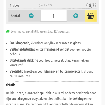
€ 8,75
1
doos
(100ml = € 2,19)
Aantal
Levering waarschijnlijk:
woensdag, 12/ augustus
Snel drogende
, kleurloze acryllak met intense
glans
Veiligheidssluiting
en
zelfreinigend ventiel
voor eenvoudig
gebruik
Uitstekende dekking
voor hout, metaal, glas, keramiek en
kunststof
Veelzijdig
inzetbaar voor
binnen- en buitenprojecten
, droogt in
ca. 10 minuten
details -
De kleurloze, glanzende
spuitlak
in 400 ml onderscheidt zich door
zijn
snel drogende acryllak
en biedt uitstekende
dekking
en een
intense glans. Perfect geschikt voor verschillende oppervlakken