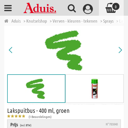
0
Aduis
> Knutselshop
> Verven - kleuren - tekenen
> Sprays
> Laks
Lakspuitbus - 400 ml, groen
(1 Beoordelingen)
Prijs
N° 703840
(incl. BTW)