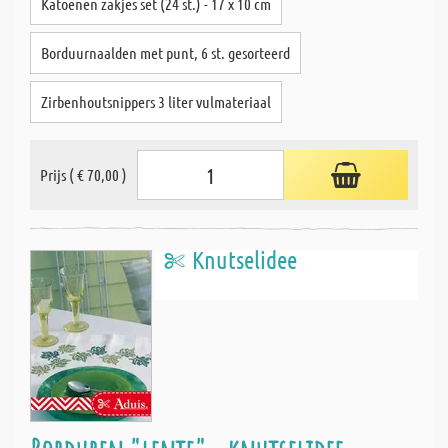
Katoenen zakjes set (24 st.) - 17 x 10 cm
Borduurnaalden met punt, 6 st. gesorteerd
Zirbenhoutsnippers 3 liter vulmateriaal
Prijs ( € 70,00 )
Knutselidee