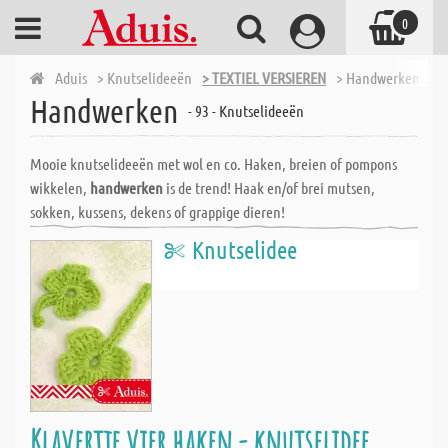
0
Aduis
> Knutselideeën
> TEXTIEL VERSIEREN
> Handwerken
Handwerken
- 93 - Knutselideeën
Mooie knutselideeën met wol en co. Haken, breien of pompons
wikkelen,
handwerken
is de trend! Haak en/of brei mutsen,
sokken, kussens, dekens of grappige dieren!
Knutselidee
Klavertje vier haken - knutselidee