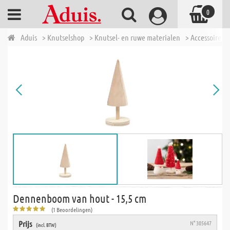
0
Aduis
> Knutselshop
> Knutsel- en ruwe materialen
> Accessoires 
Dennenboom van hout - 15,5 cm
(1 Beoordelingen)
Prijs
N° 305647
(incl. BTW)