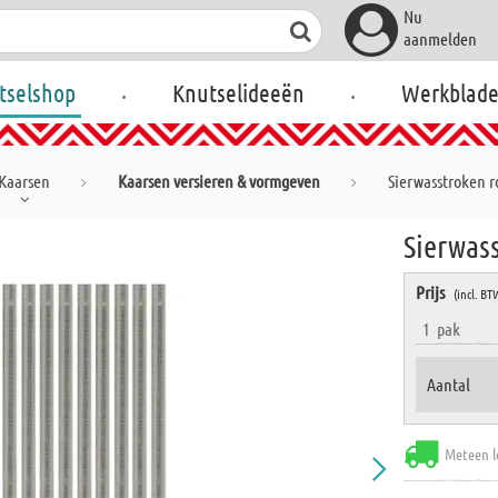
Nu
aanmelden
.
.
tselshop
Knutselideeën
Werkblad
Kaarsen
Kaarsen versieren & vormgeven
Sierwasstroken ro
Sierwass
Prijs
(incl. BT
1
pak
Aantal
Meteen l