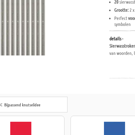
20
sierwass
Grootte:
2 x
Perfect
voo
symbolen
details -
Sierwasstroke
van woorden, l
Bijpassend knutselidee