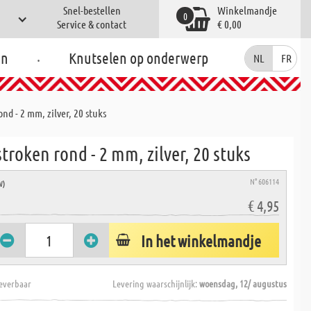
Snel-bestellen
Winkelmandje
0
Service & contact
€ 0,00
.
en
Knutselen op onderwerp
NL
FR
nd - 2 mm, zilver, 20 stuks
troken rond - 2 mm, zilver, 20 stuks
N° 606114
W)
€ 4,95
In het winkelmandje
everbaar
Levering waarschijnlijk:
woensdag, 12/ augustus