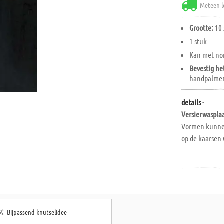
Meteen l
Grootte:
10 
1 stuk
Kan met n
Bevestig he
handpalmen 
details -
Versierwasplaa
Vormen kunnen
op de kaarsen
Bijpassend knutselidee