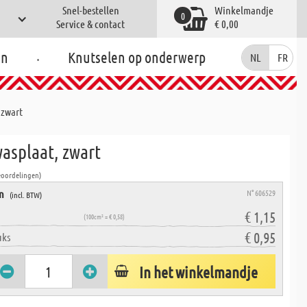
Snel-bestellen
Winkelmandje
0
Service & contact
€ 0,00
.
en
Knutselen op onderwerp
NL
FR
 zwart
asplaat, zwart
eoordelingen)
en
N° 606529
(incl. BTW)
€ 1,15
(100cm² = € 0,58)
€ 0,95
uks
In het winkelmandje