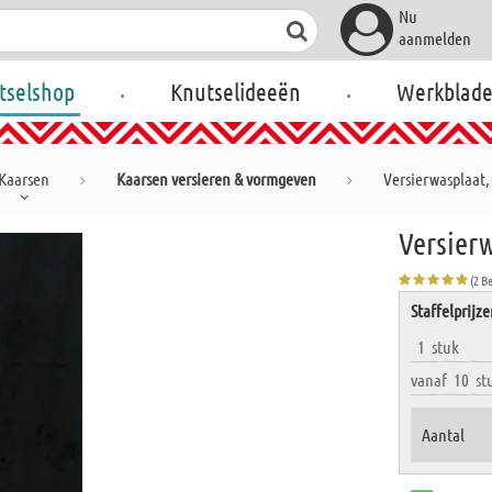
Nu
aanmelden
.
.
tselshop
Knutselideeën
Werkblad
Kaarsen
Kaarsen versieren & vormgeven
Versierwasplaat,
Versierw
(2 B
Staffelprijz
1
stuk
vanaf
10
st
Aantal