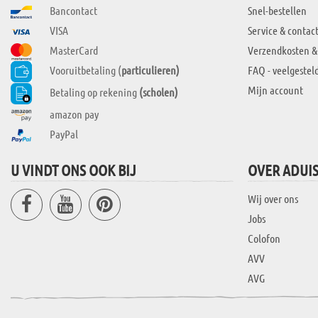
Bancontact
Snel-bestellen
VISA
Service & contac
MasterCard
Verzendkosten &
Vooruitbetaling (
particulieren)
FAQ - veelgestel
Mijn account
Betaling op rekening
(scholen)
amazon pay
PayPal
U VINDT ONS OOK BIJ
OVER ADUI
Wij over ons
Jobs
Colofon
AVV
AVG