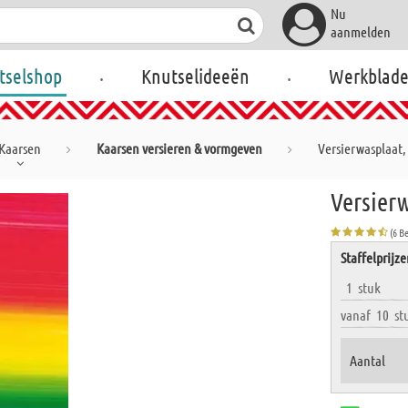
Nu
aanmelden
.
.
tselshop
Knutselideeën
Werkblad
Kaarsen
Kaarsen versieren & vormgeven
Versierwasplaat
Versier
(6 B
Staffelprijz
1
stuk
vanaf
10
st
Aantal