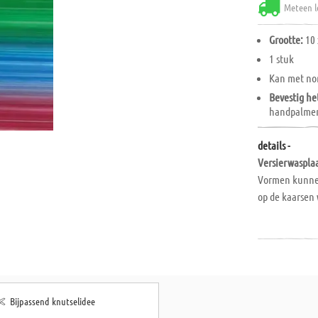
Meteen l
Grootte:
10 
1 stuk
Kan met n
Bevestig he
handpalmen 
details -
Versierwasplaa
Vormen kunnen
op de kaarsen
Bijpassend knutselidee