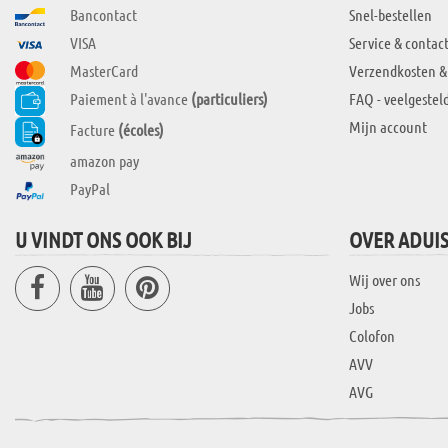
Bancontact
Snel-bestellen
VISA
Service & contac
MasterCard
Verzendkosten &
Paiement à l'avance
(particuliers)
FAQ - veelgestel
Mijn account
Facture
(écoles)
amazon pay
PayPal
U VINDT ONS OOK BIJ
OVER ADUI
Wij over ons
Jobs
Colofon
AVV
AVG