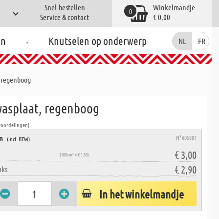
Snel-bestellen
Winkelmandje
0
Service & contact
€ 0,00
.
en
Knutselen op onderwerp
NL
FR
, regenboog
wasplaat, regenboog
eoordelingen)
en
N° 605887
(incl. BTW)
€ 3,00
(100cm² = € 1,50)
€ 2,90
uks
In het winkelmandje