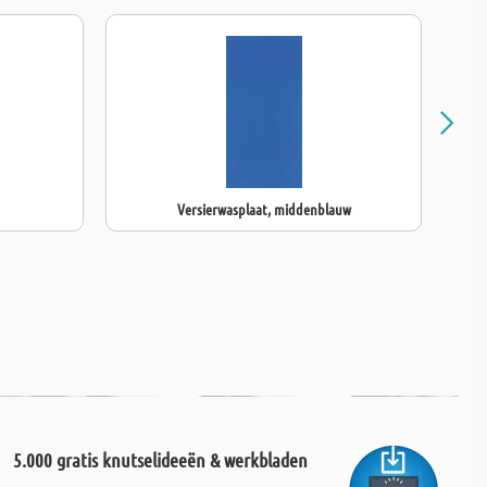
Versierwasplaat, middenblauw
V
5.000 gratis knutselideeën & werkbladen