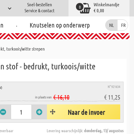
Snel-bestellen
Winkelmandje
0
Service & contact
€ 0,00
.
en
Knutselen op onderwerp
NL
FR
kt, turkoois/witte strepen
 stof - bedrukt, turkoois/witte
N° 921634
W)
€ 16,10
€ 11,25
in plaats van
Naar de invoer
everbaar
Levering waarschijnlijk:
donderdag, 13/ augustus