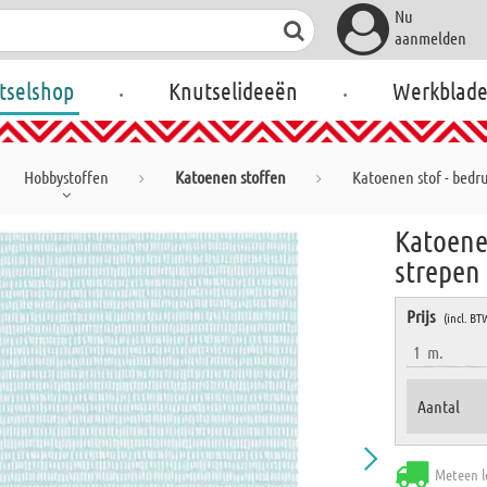
Nu
aanmelden
.
.
tselshop
Knutselideeën
Werkblad
Hobbystoffen
Katoenen stoffen
Katoenen stof - bedru
Katoenen
strepen
Prijs
(incl. BT
1
m.
Aantal
Meteen l