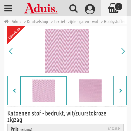
0
Aduis
> Knutselshop
> Textiel - zijde - garen - wol
> Hobbystoffen
Uitverkoop
Katoenen stof - bedrukt, wit/zuurstokroze
zigzag
Prijs
N° 921354
(incl. BTW)