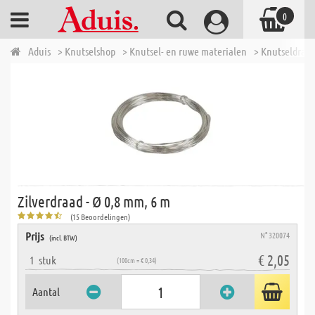
0
Aduis
> Knutselshop
> Knutsel- en ruwe materialen
> Knutseldraad
Zilverdraad - Ø 0,8 mm, 6 m
(15 Beoordelingen)
Prijs
N° 320074
(incl. BTW)
€ 2,05
1
stuk
(100cm = € 0,34)
Aantal