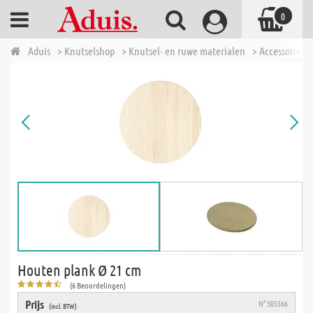
0
Aduis
> Knutselshop
> Knutsel- en ruwe materialen
> Accessoires 
Houten plank Ø 21 cm
(6 Beoordelingen)
Prijs
N° 305566
(incl. BTW)