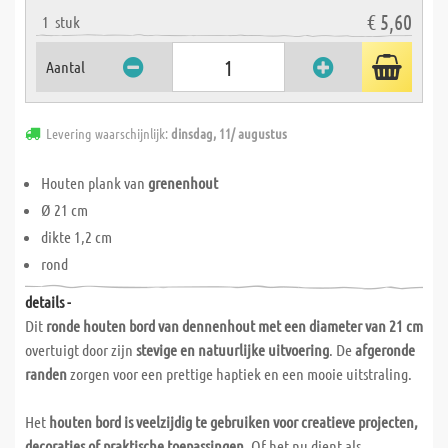
€ 5,60
1
stuk
Aantal
Levering waarschijnlijk:
dinsdag, 11/ augustus
Houten plank van
grenenhout
Ø 21 cm
dikte 1,2 cm
rond
details -
Dit
ronde houten bord van dennenhout met een diameter van 21 cm
overtuigt door zijn
stevige en natuurlijke uitvoering
. De
afgeronde
randen
zorgen voor een prettige haptiek en een mooie uitstraling.
Het
houten bord is veelzijdig te gebruiken voor creatieve projecten,
decoraties of praktische toepassingen
. Of het nu dient als