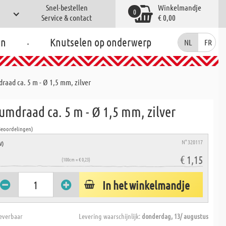
Snel-bestellen
Winkelmandje
0
Service & contact
€ 0,00
.
en
Knutselen op onderwerp
NL
FR
aad ca. 5 m - Ø 1,5 mm, zilver
mdraad ca. 5 m - Ø 1,5 mm, zilver
Beoordelingen)
N° 320117
W)
€ 1,15
(100cm = € 0,23)
In het winkelmandje
everbaar
Levering waarschijnlijk:
donderdag, 13/ augustus