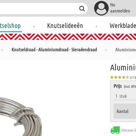
Nu
aanmelden
.
.
tselshop
Knutselideeën
Werkblad
Knutseldraad - Aluminiumdraad - Sieradendraad
Aluminiumdr
Aluminiu
(17 
Prijs
(incl. BT
1
stuk
Aantal
Meteen l