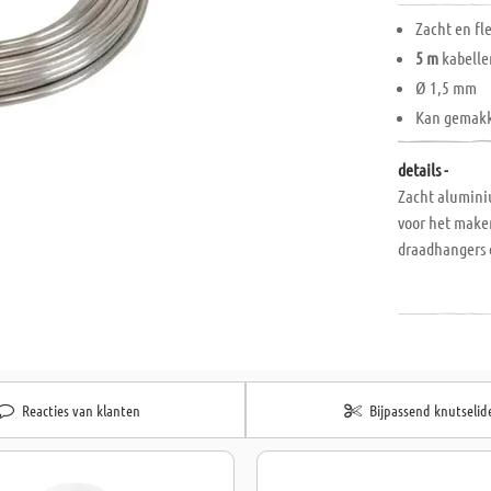
Zacht en fl
5 m
kabelle
Ø 1,5 mm
Kan gemakk
details -
Zacht alumini
voor het make
draadhangers 
Reacties van klanten
Bijpassend knutselid