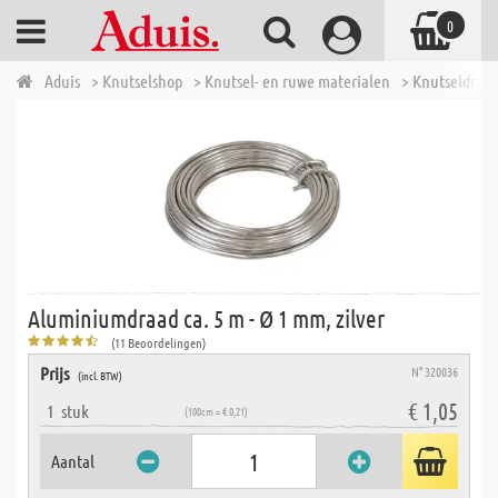
0
Aduis
> Knutselshop
> Knutsel- en ruwe materialen
> Knutseldraad
Aluminiumdraad ca. 5 m - Ø 1 mm, zilver
(11 Beoordelingen)
Prijs
N° 320036
(incl. BTW)
€ 1,05
1
stuk
(100cm = € 0,21)
Aantal