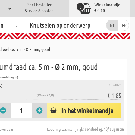
Snel-bestellen
Winkelmandje
0
Service & contact
€ 0,00
.
en
Knutselen op onderwerp
NL
FR
raad ca. 5 m - Ø 2 mm, goud
umdraad ca. 5 m - Ø 2 mm, goud
eoordelingen)
N° 320125
W)
€ 1,85
(100cm = € 0,37)
In het winkelmandje
everbaar
Levering waarschijnlijk:
donderdag, 13/ augustus