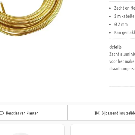
Zacht en fl
5 m
kabelle
Ø 2 mm
Kan gemakk
details -
Zacht alumini
voor het make
draadhangers 
Reacties van klanten
Bijpassend knutselid