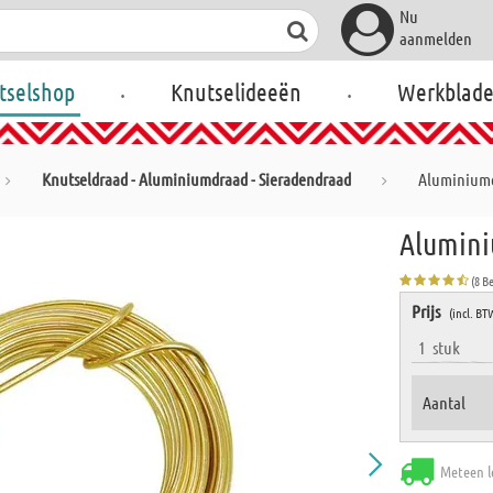
Nu
aanmelden
.
.
tselshop
Knutselideeën
Werkblad
Knutseldraad - Aluminiumdraad - Sieradendraad
Aluminiumd
Alumini
(8 B
Prijs
(incl. BT
1
stuk
Aantal
Meteen l