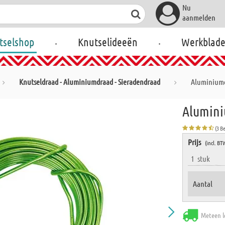
Nu
aanmelden
.
.
tselshop
Knutselideeën
Werkblad
Knutseldraad - Aluminiumdraad - Sieradendraad
Aluminiumd
Alumini
(3 B
Prijs
(incl. BT
1
stuk
Aantal
Meteen l