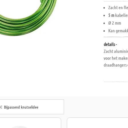
Zacht en fl
5 m
kabelle
Ø 2 mm
Kan gemakk
details -
Zacht alumini
voor het make
draadhangers 
Bijpassend knutselidee