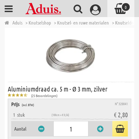
0
Aduis
> Knutselshop
> Knutsel- en ruwe materialen
> Knutseldraad
Aluminiumdraad ca. 5 m - Ø 3 mm, zilver
(25 Beoordelingen)
Prijs
N° 320041
(incl. BTW)
€ 2,80
1
stuk
(100cm = € 0,56)
Aantal