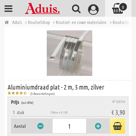
0
Aduis
> Knutselshop
> Knutsel- en ruwe materialen
> Knutseldraad
Aluminiumdraad plat - 2 m, 5 mm, zilver
(5 Beoordelingen)
Prijs
N° 320154
(incl. BTW)
€ 3,90
1
stuk
(100cm = € 1,95)
Aantal