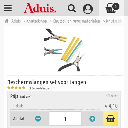
0
Aduis
> Knutselshop
> Knutsel- en ruwe materialen
> Knutseldraad
Beschermslangen set voor tangen
(3 Beoordelingen)
Prijs
N° 320164
(incl. BTW)
€ 4,10
1
stuk
Aantal