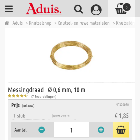
0
Aduis
> Knutselshop
> Knutsel- en ruwe materialen
> Knutseldraad
Messingdraad - Ø 0,6 mm, 10 m
(7 Beoordelingen)
Prijs
N° 320050
(incl. BTW)
€ 1,85
1
stuk
(100cm = € 0,19)
Aantal