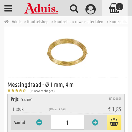
0
Aduis
> Knutselshop
> Knutsel- en ruwe materialen
> Knutseldraad
Messingdraad - Ø 1 mm, 4 m
(15 Beoordelingen)
Prijs
N° 320058
(incl. BTW)
€ 1,85
1
stuk
(100cm = € 0,46)
Aantal