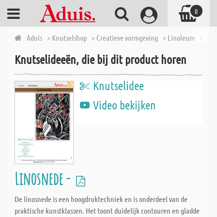
0
Aduis
> Knutselshop
> Creatieve vormgeving
> Linoleum
> Crea
Knutselideeën, die bij dit product horen
Knutselidee
Video bekijken
Linosnede -
De linosnede is een hoogdruktechniek en is onderdeel van de
praktische kunstklassen. Het toont duidelijk contouren en gladde