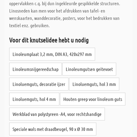
oppervlakken c.q. bij dun ingekleurde gespikkelde structuren.
Linosneden kan men voor het afdrukken van tafel- en
wenskaarten, wanddecoratie, posters, voor het bedrukken van
textiel enz. gebruiken.
Voor dit knutselidee hebt u nodig
Linoleumplaat 3,2 mm, DIN A3, 420x297 mm
Linoleumsnijgereedschap
Linoleumgutsen geitevoet
Linoluemguts, decoratie ijzer
Linoluemguts, hol 3 mm
Linoluemguts, hol 4 mm
Houten greep voor linoleum guts
Werkblad van polystyreen -A4, voor rechtshandige
Speciale wals met draadbeugel, 90 x Ø 30 mm