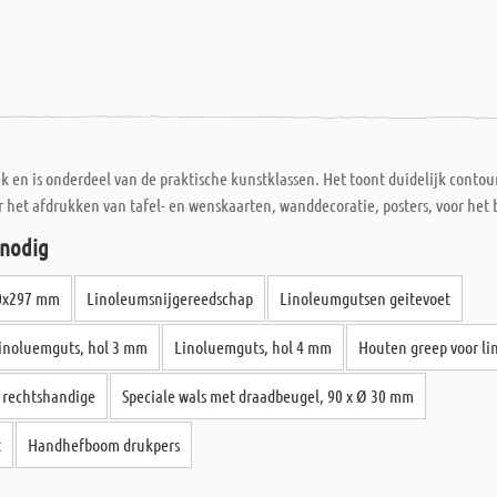
 en is onderdeel van de praktische kunstklassen. Het toont duidelijk contou
 het afdrukken van tafel- en wenskaarten, wanddecoratie, posters, voor het 
 nodig
20x297 mm
Linoleumsnijgereedschap
Linoleumgutsen geitevoet
inoluemguts, hol 3 mm
Linoluemguts, hol 4 mm
Houten greep voor li
r rechtshandige
Speciale wals met draadbeugel, 90 x Ø 30 mm
t
Handhefboom drukpers