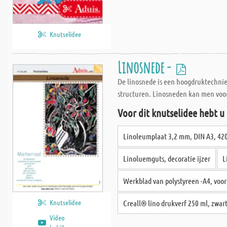
Knutselidee
Linosnede -
De linosnede is een hoogdruktechniek
structuren. Linosneden kan men voor
Voor dit knutselidee hebt u
Linoleumplaat 3,2 mm, DIN A3, 4
Linoluemguts, decoratie ijzer
L
Werkblad van polystyreen -A4, voo
Knutselidee
Creall® lino drukverf 250 ml, zwar
Video