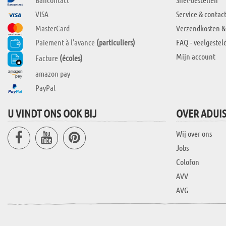
VISA
Service & contac
MasterCard
Verzendkosten &
Paiement à l'avance
(particuliers)
FAQ - veelgestel
Mijn account
Facture
(écoles)
amazon pay
PayPal
U VINDT ONS OOK BIJ
OVER ADUI
Wij over ons
Jobs
Colofon
AVV
AVG