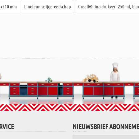
97x210 mm
Linoleumsnijgereedschap
Creall® lino drukverf 250 ml, bl
RVICE
NIEUWSBRIEF ABONNEM