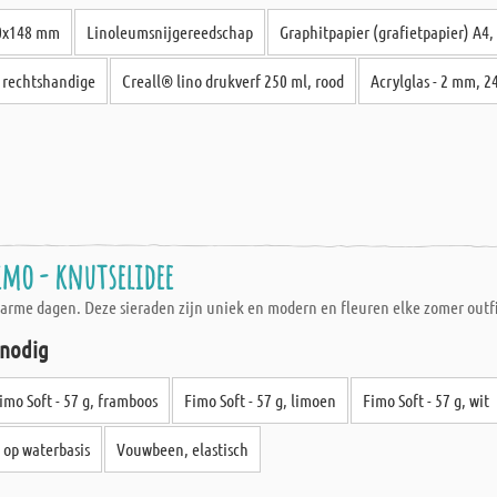
10x148 mm
Linoleumsnijgereedschap
Graphitpapier (grafietpapier) A4, 
r rechtshandige
Creall® lino drukverf 250 ml, rood
Acrylglas - 2 mm, 2
mo - knutselidee
e dagen. Deze sieraden zijn uniek en modern en fleuren elke zomer outfit op
 nodig
imo Soft - 57 g, framboos
Fimo Soft - 57 g, limoen
Fimo Soft - 57 g, wit
 op waterbasis
Vouwbeen, elastisch