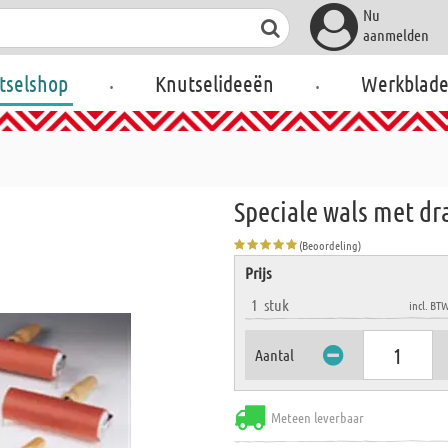
Nu
aanmelden
.
.
tselshop
Knutselideeën
Werkblad
Speciale wals met d
(Beoordeling)
Prijs
1
stuk
incl. BT
Aantal
Meteen leverbaar