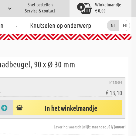
Snel-bestellen
Winkelmandje
0
Service & contact
€ 0,00
.
en
Knutselen op onderwerp
NL
FR
raadbeugel, 90 x Ø 30 mm
N° 350096
€ 13,10
W
In het winkelmandje
Levering waarschijnlijk:
maandag, 01/ januari