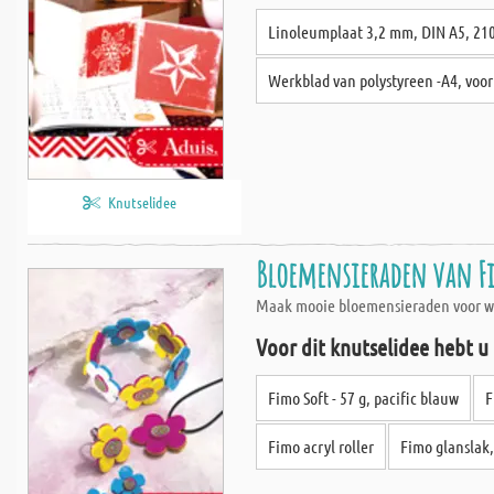
Linoleumplaat 3,2 mm, DIN A5, 2
Werkblad van polystyreen -A4, voo
Knutselidee
Bloemensieraden van Fi
Maak mooie bloemensieraden voor warm
Voor dit knutselidee hebt u
Fimo Soft - 57 g, pacific blauw
F
Fimo acryl roller
Fimo glanslak,