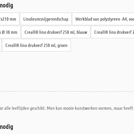
 nodig
97x210 mm
Linoleumsnijgereedschap
Werkblad van polystyreen -A4, vo
 x Ø 30 mm
Creall® lino drukverf 250 ml, blauw
Creall® lino drukverf 
Creall® lino drukverf 250 ml, groen
r alle leeftijden geschikt. Men kan mooie kunstwerken vormen, maar heeft er 
 nodig