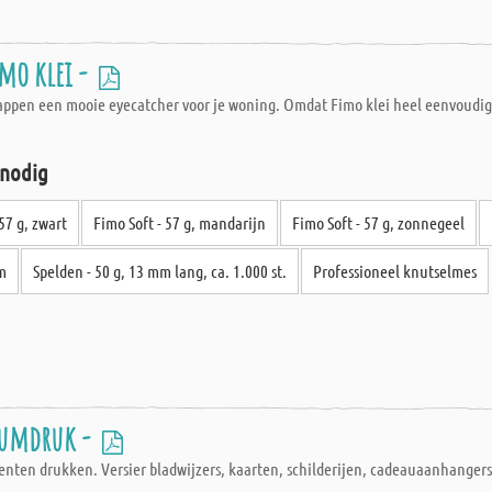
mo klei -
appen een mooie eyecatcher voor je woning. Omdat Fimo klei heel eenvoudig te
 nodig
57 g, zwart
Fimo Soft - 57 g, mandarijn
Fimo Soft - 57 g, zonnegeel
cm
Spelden - 50 g, 13 mm lang, ca. 1.000 st.
Professioneel knutselmes
eumdruk -
enten drukken. Versier bladwijzers, kaarten, schilderijen, cadeauaanhangers e