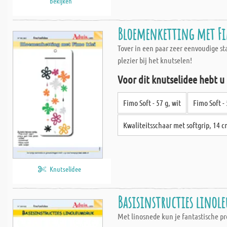
bekijken
Bloemenketting met Fi
Tover in een paar zeer eenvoudige st
plezier bij het knutselen!
Voor dit knutselidee hebt u
Fimo Soft - 57 g, wit
Fimo Soft - 
Kwaliteitsschaar met softgrip, 14 
Knutselidee
Basisinstructies linol
Met linosnede kun je fantastische pr