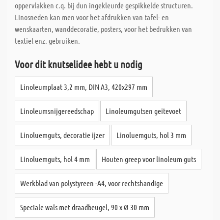
oppervlakken c.q. bij dun ingekleurde gespikkelde structuren.
Linosneden kan men voor het afdrukken van tafel- en
wenskaarten, wanddecoratie, posters, voor het bedrukken van
textiel enz. gebruiken.
Voor dit knutselidee hebt u nodig
Linoleumplaat 3,2 mm, DIN A3, 420x297 mm
Linoleumsnijgereedschap
Linoleumgutsen geitevoet
Linoluemguts, decoratie ijzer
Linoluemguts, hol 3 mm
Linoluemguts, hol 4 mm
Houten greep voor linoleum guts
Werkblad van polystyreen -A4, voor rechtshandige
Speciale wals met draadbeugel, 90 x Ø 30 mm