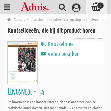
0
Aduis
> Knutselshop
> Creatieve vormgeving
> Linoleum
> Lin
Knutselideeën, die bij dit product horen
Knutselidee
Video bekijken
Linosnede -
De linosnede is een hoogdruktechniek en is onderdeel van de
praktische kunstklassen. Het toont duidelijk contouren en gladde