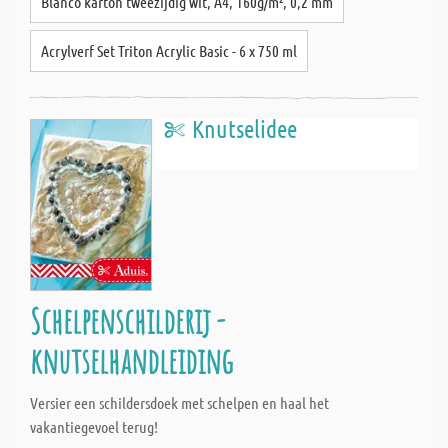
Blanco karton tweezijdig wit, A4, 160g/m², 0,2 mm
Acrylverf Set Triton Acrylic Basic - 6 x 750 ml
Knutselidee
Schelpenschilderij -
knutselhandleiding
Versier een schildersdoek met schelpen en haal het
vakantiegevoel terug!