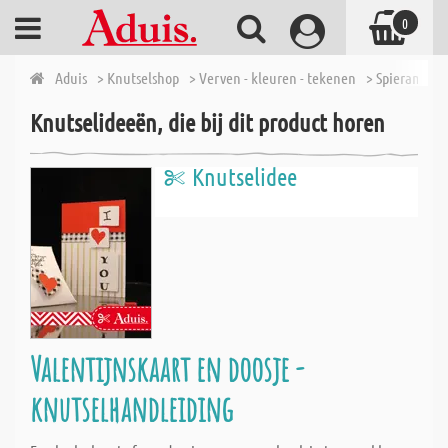
0
Aduis
> Knutselshop
> Verven - kleuren - tekenen
> Spieramen e
Knutselideeën, die bij dit product horen
Knutselidee
Valentijnskaart en doosje -
knutselhandleiding