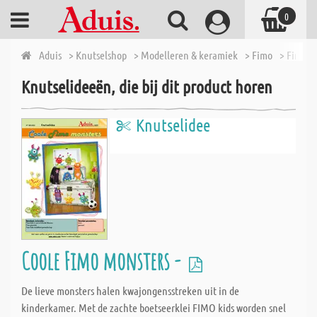
0
Aduis
> Knutselshop
> Modelleren & keramiek
> Fimo
> Fimo gl
Knutselideeën, die bij dit product horen
Knutselidee
Coole Fimo monsters -
De lieve monsters halen kwajongensstreken uit in de
kinderkamer. Met de zachte boetseerklei FIMO kids worden snel