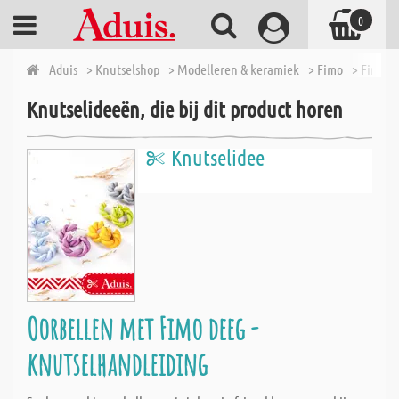
0
Aduis
> Knutselshop
> Modelleren & keramiek
> Fimo
> Fimo So
Knutselideeën, die bij dit product horen
Knutselidee
Oorbellen met Fimo deeg -
knutselhandleiding