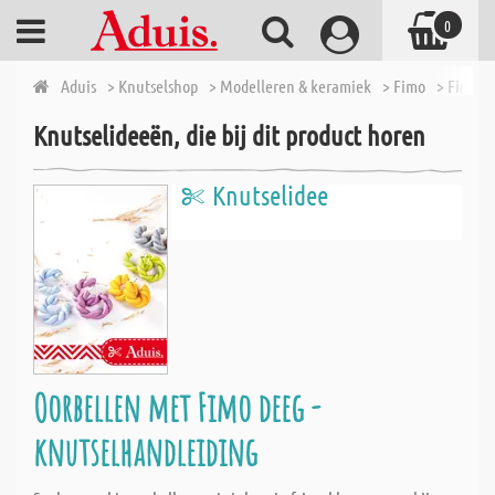
0
Aduis
> Knutselshop
> Modelleren & keramiek
> Fimo
> Fimo So
Knutselideeën, die bij dit product horen
Knutselidee
Oorbellen met Fimo deeg -
knutselhandleiding