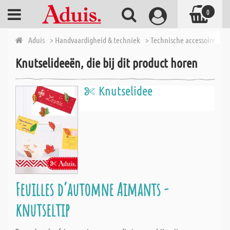
0
Aduis
> Handvaardigheid & techniek
> Technische accessoires
>
Knutselideeën, die bij dit product horen
Knutselidee
Feuilles d‘automne Aimants -
knutseltip