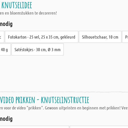
 knutselidee
men en bloemstukken te decoreren!
 nodig
c
Fotokarton - 25 vel, 25 x 35 cm, gekleurd
Silhouetschaar, 10 cm
P
 40 g
Satéstokjes - 30 cm, Ø 3 mm
 video prikken - knutselinstructie
en voor de video "prikken". Gewoon uitprinten en beginnen met prikken! Veel
 nodig