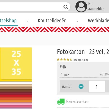
Nu
aanmelden
.
.
tselshop
Knutselideeën
Werkblad
Fotokarton - 25 vel, 
(Beoordeling)
Prijs
1
pak
incl. BT
Aantal
Meteen leverbaar