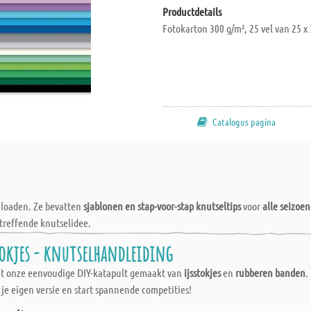
Productdetails
Fotokarton 300 g/m², 25 vel van 25 x
Catalogus pagina
wnloaden. Ze bevatten
sjablonen en stap-voor-stap knutseltips
voor
alle seizoe
treffende knutselidee.
okjes - knutselhandleiding
et onze eenvoudige DIY-katapult gemaakt van
ijsstokjes
en
rubberen banden
.
je eigen versie en start spannende competities!