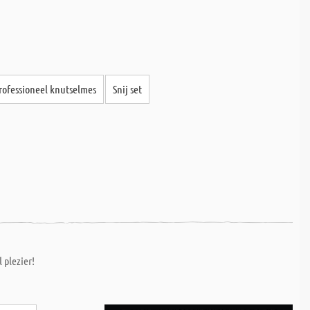
rofessioneel knutselmes
Snij set
 plezier!