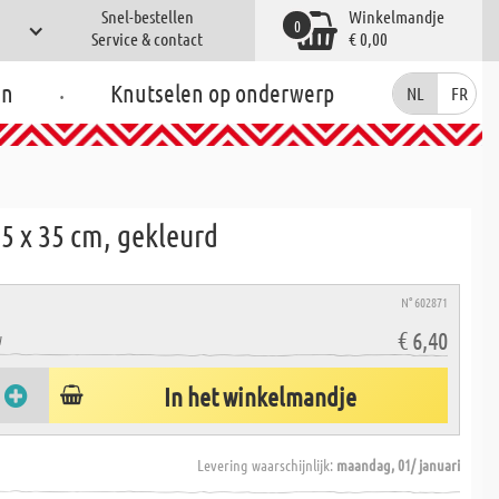
Snel-bestellen
Winkelmandje
0
Service & contact
€ 0,00
.
en
Knutselen op onderwerp
NL
FR
25 x 35 cm, gekleurd
N° 602871
€ 6,40
W
In het winkelmandje
Levering waarschijnlijk:
maandag, 01/ januari