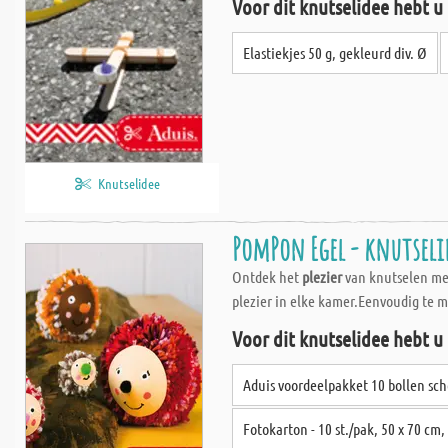
Voor dit knutselidee hebt u
Elastiekjes 50 g, gekleurd div. Ø
Knutselidee
PomPon Egel - knutseli
Ontdek het
plezier
van knutselen met 
plezier in elke kamer.Eenvoudig te 
Voor dit knutselidee hebt u
Aduis voordeelpakket 10 bollen sch
Fotokarton - 10 st./pak, 50 x 70 cm