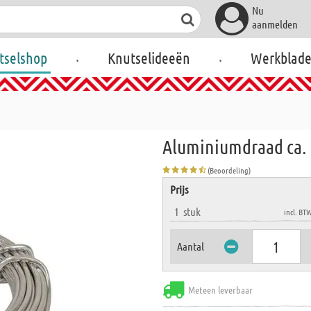
Nu
aanmelden
.
.
tselshop
Knutselideeën
Werkblad
Aluminiumdraad ca. 5
(Beoordeling)
Prijs
1
stuk
incl. BT
Aantal
Meteen leverbaar