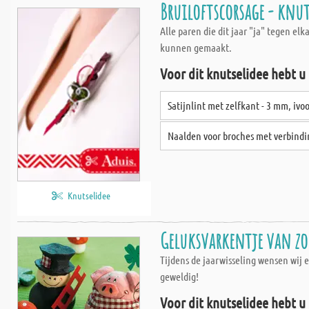
Bruiloftscorsage - knut
Alle paren die dit jaar "ja" tegen el
kunnen gemaakt.
Voor dit knutselidee hebt u
Satijnlint met zelfkant - 3 mm, ivo
Naalden voor broches met verbindin
Knutselidee
Geluksvarkentje van zo
Tijdens de jaarwisseling wensen wij
geweldig!
Voor dit knutselidee hebt u