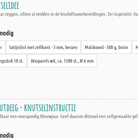
selidee
kaar zeggen, zitten al midden in de bruiloftsvoorbereidingen. Ter inspiratie: 
 nodig
or
Satijnlint met zelfkant - 3 mm, bessen
Maïskoord - 500 g, bruin
M
gsstuk 10 st.
Wasparels wit, ca. 1500 st., Ø 6 mm
utdeeg - knutselinstructie
 elkaar een voorspoedig Nieuwjaar. Geef daarom ditmaal een zelfgemaakte gel
 nodig