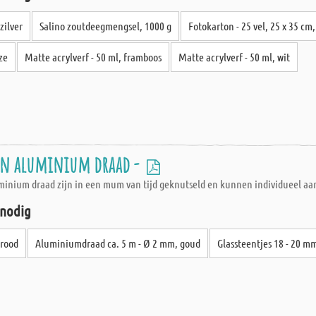
zilver
Salino zoutdeegmengsel, 1000 g
Fotokarton - 25 vel, 25 x 35 cm
ze
Matte acrylverf - 50 ml, framboos
Matte acrylverf - 50 ml, wit
n aluminium draad -
nium draad zijn in een mum van tijd geknutseld en kunnen individueel aan 
 nodig
 rood
Aluminiumdraad ca. 5 m - Ø 2 mm, goud
Glassteentjes 18 - 20 m