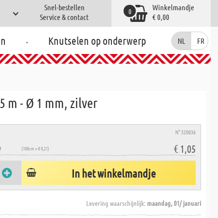
Snel-bestellen
Winkelmandje
0
Service & contact
€ 0,00
.
en
Knutselen op onderwerp
NL
FR
 m - Ø 1 mm, zilver
N° 320036
€ 1,05
W
(100cm = € 0,21)
In het winkelmandje
Levering waarschijnlijk:
maandag, 01/ januari