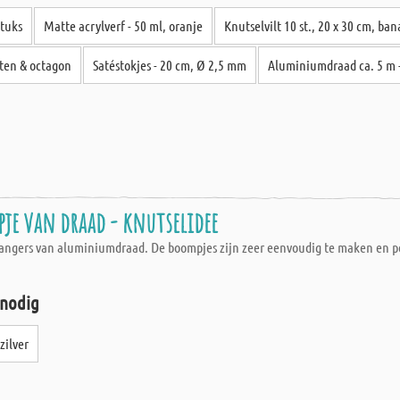
stuks
Matte acrylverf - 50 ml, oranje
Knutselvilt 10 st., 20 x 30 cm, ba
nten & octagon
Satéstokjes - 20 cm, Ø 2,5 mm
Aluminiumdraad ca. 5 m -
je van draad - knutselidee
angers van aluminiumdraad. De boompjes zijn zeer eenvoudig te maken en perf
 nodig
zilver