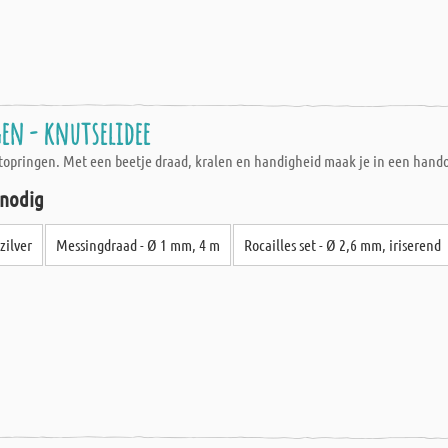
en - knutselidee
rtopringen. Met een beetje draad, kralen en handigheid maak je in een hand
 nodig
zilver
Messingdraad - Ø 1 mm, 4 m
Rocailles set - Ø 2,6 mm, iriserend