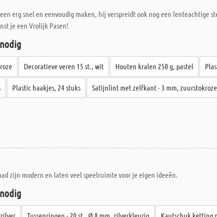
lleen erg snel en eenvoudig maken, hij verspreidt ook nog een lenteachtige
st je een Vrolijk Pasen!
 nodig
 roze
Decoratieve veren 15 st., wit
Houten kralen 250 g, pastel
Plas
s
Plastic haakjes, 24 stuks
Satijnlint met zelfkant - 3 mm, zuurstokroz
d zijn modern en laten veel speelruimte voor je eigen ideeën.
 nodig
zilver
Tussenringen - 20 st., Ø 8 mm, zilverkleurig
Kautschuk ketting 