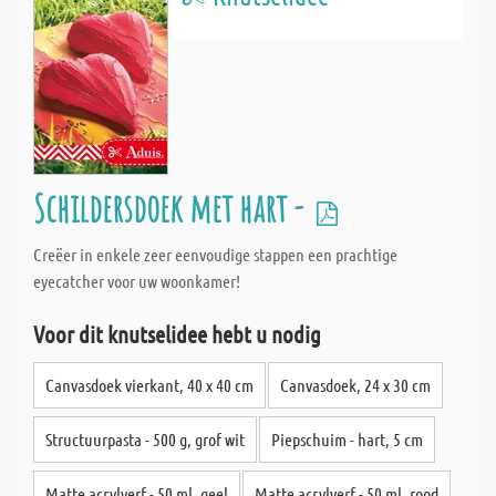
Schildersdoek met hart -
Creëer in enkele zeer eenvoudige stappen een prachtige
eyecatcher voor uw woonkamer!
Voor dit knutselidee hebt u nodig
Canvasdoek vierkant, 40 x 40 cm
Canvasdoek, 24 x 30 cm
Structuurpasta - 500 g, grof wit
Piepschuim - hart, 5 cm
Matte acrylverf - 50 ml, geel
Matte acrylverf - 50 ml, rood