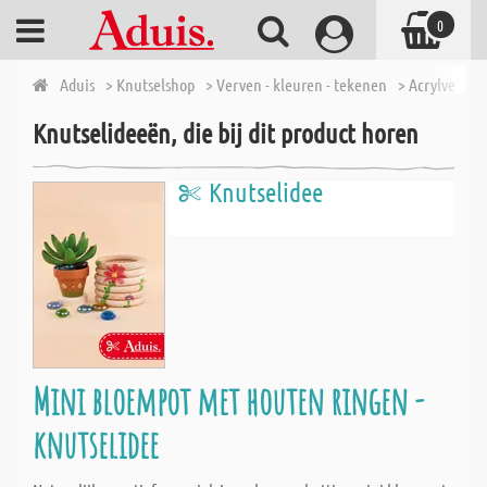
0
Aduis
> Knutselshop
> Verven - kleuren - tekenen
> Acrylverf
>
Knutselideeën, die bij dit product horen
Knutselidee
Mini bloempot met houten ringen -
knutselidee