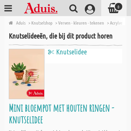
0
Aduis
> Knutselshop
> Verven - kleuren - tekenen
> Acrylverf
>
Knutselideeën, die bij dit product horen
Knutselidee
Mini bloempot met houten ringen -
knutselidee