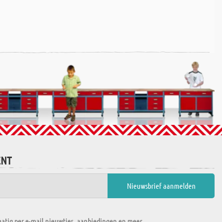
ENT
atig per e-mail nieuwtjes, aanbiedingen en meer