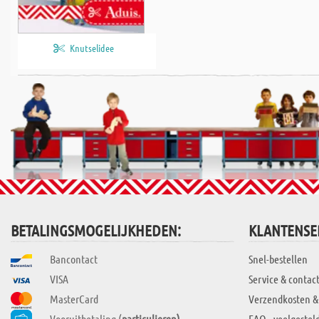
Knutselidee
BETALINGSMOGELIJKHEDEN:
KLANTENSE
Bancontact
Snel-bestellen
VISA
Service & contac
MasterCard
Verzendkosten &
Vooruitbetaling (
particulieren)
FAQ - veelgestel