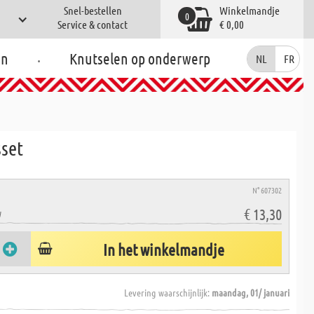
Snel-bestellen
Winkelmandje
0
Service & contact
€ 0,00
.
en
Knutselen op onderwerp
NL
FR
sset
N° 607302
€ 13,30
W
In het winkelmandje
Levering waarschijnlijk:
maandag, 01/ januari