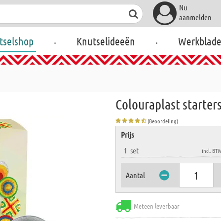
Nu
aanmelden
.
.
tselshop
Knutselideeën
Werkblad
Colouraplast starter
(Beoordeling)
Prijs
1
set
incl. BT
Aantal
Meteen leverbaar