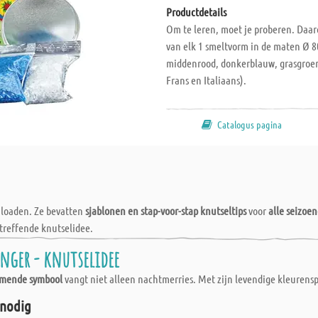
Productdetails
Om te leren, moet je proberen. Daar
van elk 1 smeltvorm in de maten Ø 80
middenrood, donkerblauw, grasgroen,
Frans en Italiaans).
Catalogus pagina
wnloaden. Ze bevatten
sjablonen en stap-voor-stap knutseltips
voor
alle seizoe
treffende knutselidee.
nger - knutselidee
rmende symbool
vangt niet alleen nachtmerries. Met zijn levendige kleurensp
 nodig