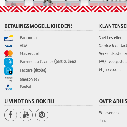
BETALINGSMOGELIJKHEDEN:
KLANTENSE
Bancontact
Snel-bestellen
VISA
Service & contac
MasterCard
Verzendkosten &
Paiement à l'avance
(particuliers)
FAQ - veelgestel
Mijn account
Facture
(écoles)
amazon pay
PayPal
U VINDT ONS OOK BIJ
OVER ADUI
Wij over ons
Jobs