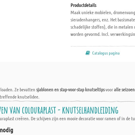
Productdetails
Maak unieke mobielen, dromenvangers
sieradenhangers, enz. Het basismater
schadelijke stoffen), die in metale
worden gevormd. Incl. verwerkingsins
Catalogus pagina
wnloaden. Ze bevatten
sjablonen en stap-voor-stap knutseltips
voor
alle seizoe
treffende knutselidee.
ven van colouraplast - knutselhandleiding
raplast creëren. De schijven zijn een mooie decoratie voor ramen of in de tu
 nodig