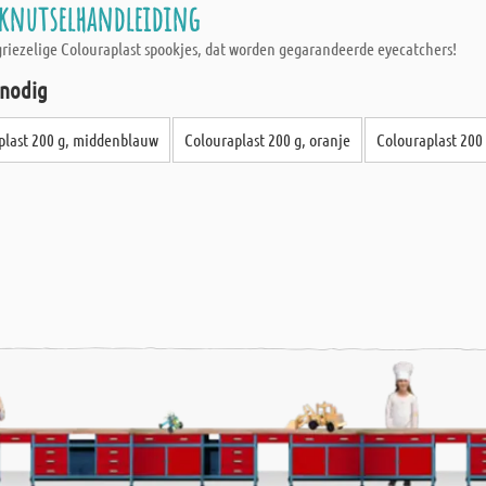
- knutselhandleiding
griezelige Colouraplast spookjes, dat worden gegarandeerde eyecatchers!
 nodig
plast 200 g, middenblauw
Colouraplast 200 g, oranje
Colouraplast 200 