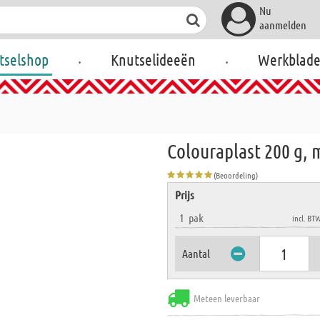
Nu
aanmelden
.
.
tselshop
Knutselideeën
Werkblad
Colouraplast 200 g,
(Beoordeling)
Prijs
1
pak
incl. BT
Aantal
Meteen leverbaar