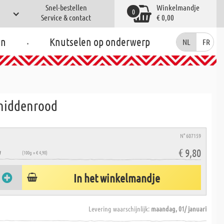
Snel-bestellen
Winkelmandje
0
Service & contact
€ 0,00
.
en
Knutselen op onderwerp
NL
FR
 middenrood
N° 607159
€ 9,80
W
(100g = € 4,90)
In het winkelmandje
Levering waarschijnlijk:
maandag, 01/ januari