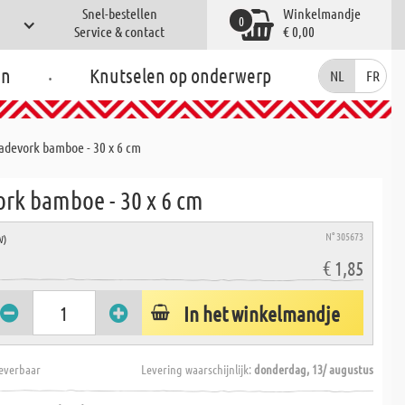
Snel-bestellen
Winkelmandje
0
Service & contact
€ 0,00
.
en
Knutselen op onderwerp
NL
FR
adevork bamboe - 30 x 6 cm
ork bamboe - 30 x 6 cm
N° 305673
W)
€ 1,85
In het winkelmandje
everbaar
Levering waarschijnlijk:
donderdag, 13/ augustus