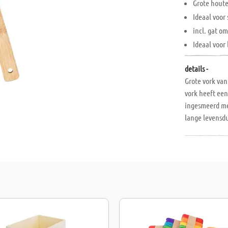
Grote hout
Ideaal voor 
incl. gat o
Ideaal voor
details -
Grote vork va
vork heeft een
ingesmeerd me
lange levensd