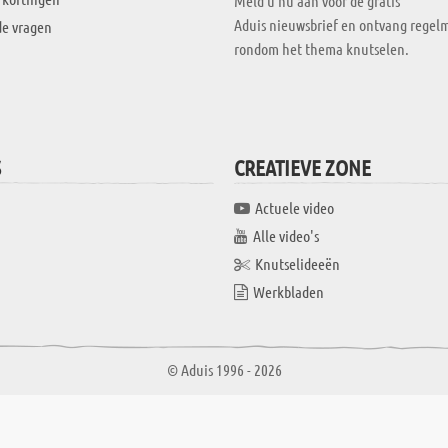
Meld u nu aan voor de gratis
Aduis nieuwsbrief en ontvang regelm
de vragen
rondom het thema knutselen.
S
CREATIEVE ZONE
Actuele video
Alle video's
Knutselideeën
Werkbladen
© Aduis 1996 - 2026