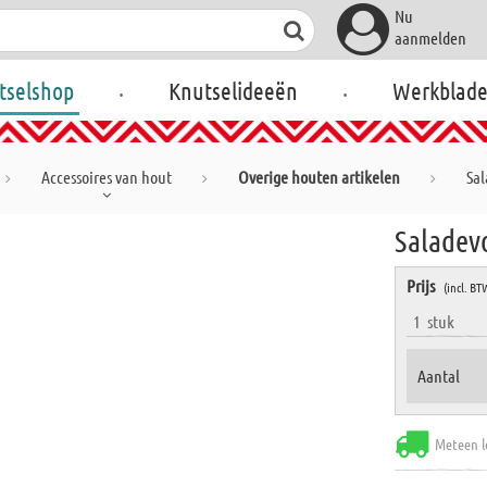
Nu
aanmelden
.
.
tselshop
Knutselideeën
Werkblad
Accessoires van hout
Overige houten artikelen
Sal
Saladev
Prijs
(incl. BT
1
stuk
Aantal
Meteen l