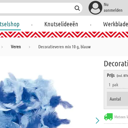
Nu
aanmelden
.
.
tselshop
Knutselideeën
Werkblad
Veren
Decoratieveren mix 10 g, blauw
Decorat
Prijs
(incl. BT
1
pak
Aantal
Meteen l