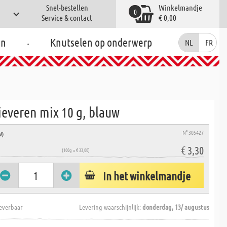
Snel-bestellen
Winkelmandje
0
Service & contact
€ 0,00
.
en
Knutselen op onderwerp
NL
FR
ieveren mix 10 g, blauw
N° 305427
W)
€ 3,30
(100g = € 33,00)
In het winkelmandje
everbaar
Levering waarschijnlijk:
donderdag, 13/ augustus